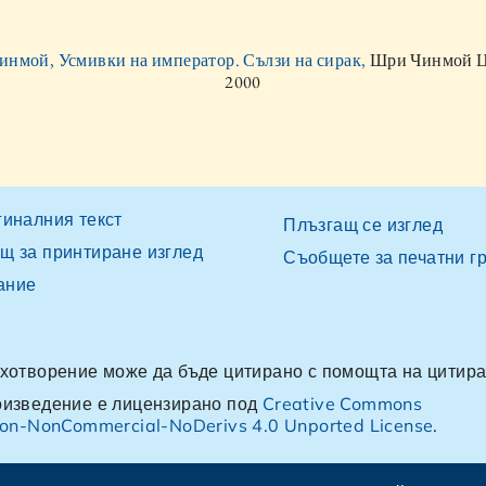
нмой, Усмивки на император. Сълзи на сирак,
Шри Чинмой Ц
2000
гиналния текст
Плъзгащ се изглед
щ за принтиране изглед
Съобщете за печатни г
ание
ихотворение може да бъде цитирано с помощта на цитир
оизведение е лицензирано под
Creative Commons
tion-NonCommercial-NoDerivs 4.0 Unported License
.