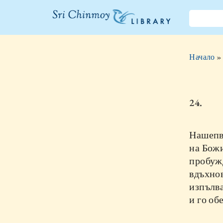
Библиотеката
на Шри
Начало
Чинмой
24.
Нашепв
на Бож
пробуж
вдъхнов
изпълва
и го об