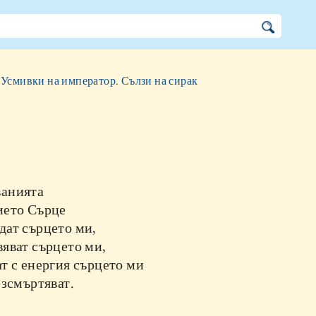
»
Усмивки на император. Сълзи на сирак
анията
ието Сърце
дат сърцето ми,
яват сърцето ми,
т с енергия сърцето ми
езсмъртяват.