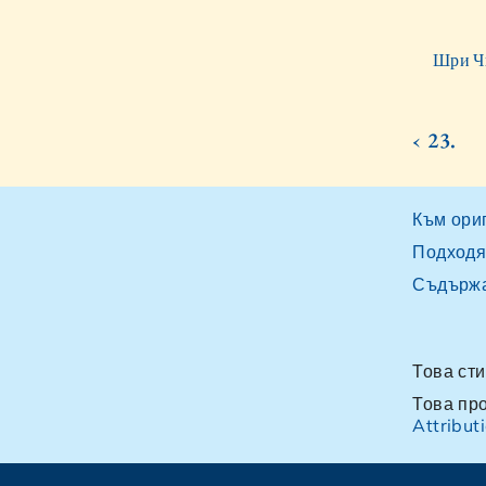
Шри Чи
‹ 23.
Към ори
Подходя
Съдърж
Това ст
Това пр
Attribu