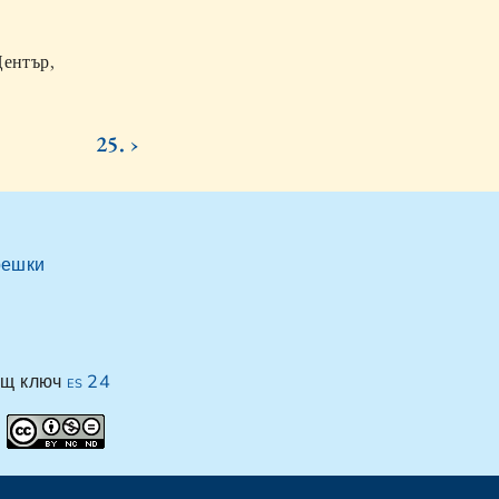
ентър,
25. ›
решки
ащ ключ
es 24