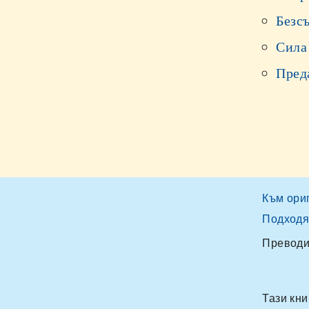
Безс
Сила
Пред
Към ори
Подходя
Преводи
Тази кн