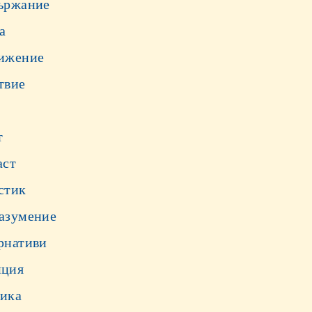
ържание
а
ижение
твие
т
аст
стик
азумение
рнативи
ция
ика