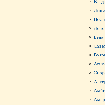
Възд
Липс
Пост
Дейс
Беда
Съве
Възр
Агно
Спор
Алте
Амби
Амер