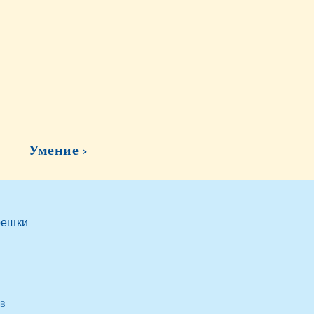
Умение ›
решки
b