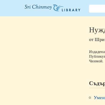
Библиотеката
на Шри
Нужд
Чинмой
от
Шри
Издадена
Публикува
Чинмой.
Съдъ
Умен