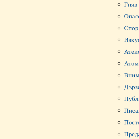
Гняв
Опас
Спор
Изку
Атеи
Атом
Вним
Дърз
Публ
Писа
Пост
Пред