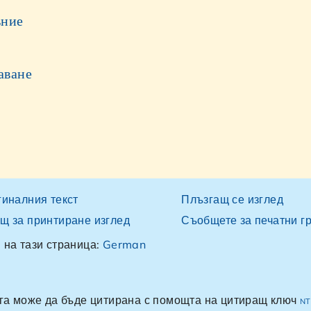
ъние
аване
гиналния текст
Плъзгащ се изглед
щ за принтиране изглед
Съобщете за печатни г
 на тази страница:
German
ига може да бъде цитирана с помощта на цитиращ ключ
nt