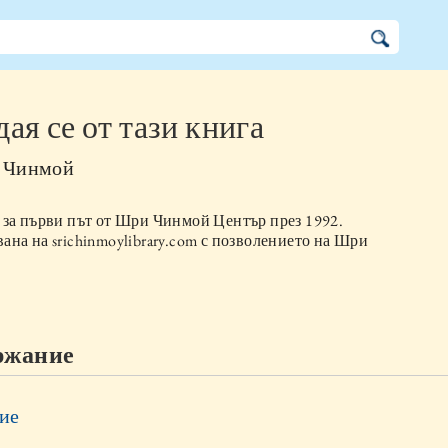
ая се от тази книга
 Чинмой
 за първи път от
Шри Чинмой Център
през
1992
.
на на srichinmoylibrary.com с позволението на Шри
ржание
ие