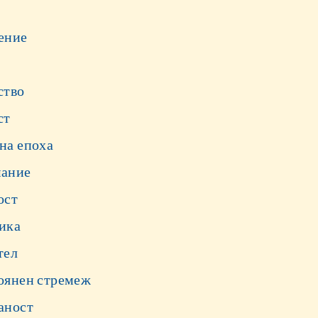
ение
ство
ст
на епоха
ание
ост
ика
тел
оянен стремеж
аност