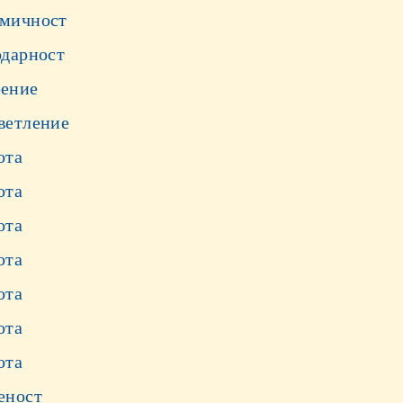
мичност
одарност
ение
ветление
ота
ота
ота
ота
ота
ота
ота
еност