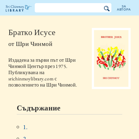
ЗА
АВТОРА
Библиотеката
на
Братко Исусе
Шри
от
Шри Чинмой
Чинмой
Издадена за първи път от
Шри
Чинмой Център
през
1975
.
Публикувана на
srichinmoylibrary.com с
позволението на Шри Чинмой.
Съдържание
1.
2.