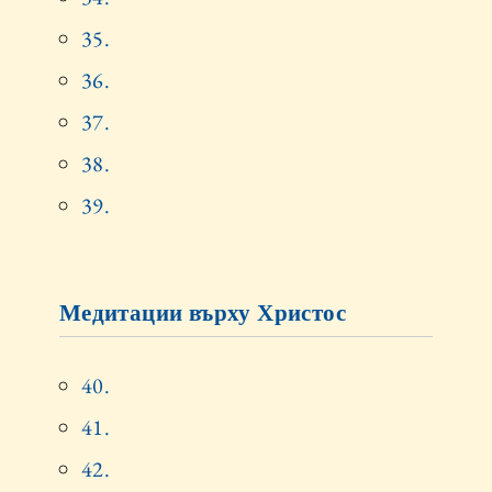
35.
36.
37.
38.
39.
Медитации върху Христос
40.
41.
42.