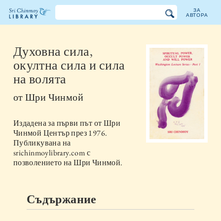
ЗА
АВТОРА
Библиотеката
на
Духовна сила,
окултна сила и сила
Шри
на волята
Чинмой
от
Шри Чинмой
Издадена за първи път от
Шри
Чинмой Център
през
1976
.
Публикувана на
srichinmoylibrary.com с
позволението на Шри Чинмой.
Съдържание