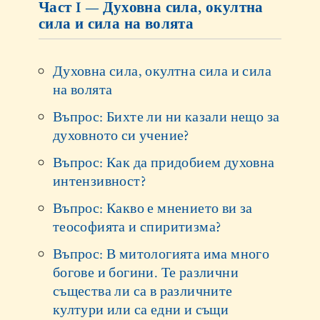
Част I — Духовна сила, окултна
сила и сила на волята
Духовна сила, окултна сила и сила
на волята
Въпрос: Бихте ли ни казали нещо за
духовното си учение?
Въпрос: Как да придобием духовна
интензивност?
Въпрос: Какво е мнението ви за
теософията и спиритизма?
Въпрос: В митологията има много
богове и богини. Те различни
същества ли са в различните
култури или са едни и същи